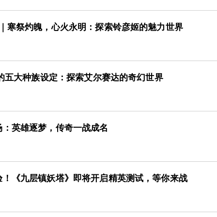
G｜寒祭灼魄，心火永明：探索铃彦姬的魅力世界
界的五大种族设定：探索艾尔赛达的奇幻世界
场：英雄逐梦，传奇一战成名
验！《九层镇妖塔》即将开启精英测试，等你来战